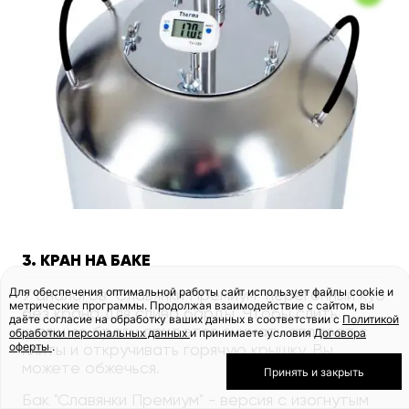
3. КРАН НА БАКЕ
Для обеспечения оптимальной работы сайт использует файлы cookie и
У аналогов "Славянки Премиум" перегонный куб
метрические программы. Продолжая взаимодействие с сайтом, вы
без крана для слива барды. Чтобы слить
даёте согласие на обработку ваших данных в соответствии с
Политикой
кипящую брагу, придется снимать аппарат с
обработки персональных данных
и принимаете условия
Договора
оферты
.
плиты и откручивать горячую крышку. Вы
можете обжечься.
Принять и закрыть
Бак "Славянки Премиум" - версия с изогнутым