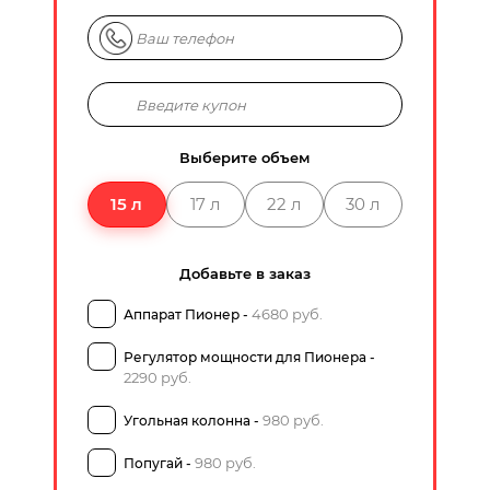
Выберите объем
15 л
17 л
22 л
30 л
Добавьте в заказ
4680 руб.
Аппарат Пионер -
Регулятор мощности для Пионера -
2290 руб.
980 руб.
Угольная колонна -
980 руб.
Попугай -